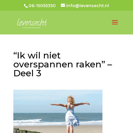
06-15055350
info@levensecht.nl
“Ik wil niet
overspannen raken” –
Deel 3