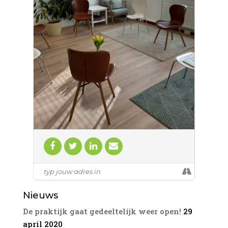
het ander.
Bij een familieopstelling werken we met
representanten. Als representant kun je
gevraagd worden om in een opstelling de
plek van bijv een familielid (van de
vraagsteller) in te nemen. Het bijzondere is
dat je daarbij dingen gaat ervaren die
passen bij die persoon op die plek.
Representeren is een waardevolle
ervaring, je gaat meestal zelf ook met
nieuwe inzichten naar huis.
Deze ochtend familieopstellingen is in een
kleine groep van maximaal zeven
deelnemers. Wees welkom om een vraag
in te brengen of om deel te nemen als
representant. Er is ruimte voor 2
opstellingen.
Kosten:
155 euro als je een eigen opstelling doet en
30 euro als je deelneemt als representant.
Nieuws
Locatie: Overgoo 1 in Leidschendam
Prijzen zijn inclusief koffie, thee en btw.
De praktijk gaat gedeeltelijk weer open!
29
Koop nu je ticket via deze link
april 2020