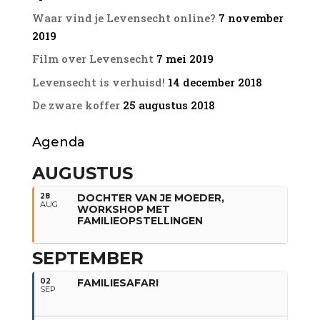
Meer informatie: mail me
Waar vind je Levensecht online?
7 november
via
leontien@levensecht.nl
of kijk
op
www.levensecht.nl/familieopstellingen
2019
Film over Levensecht
7 mei 2019
Levensecht is verhuisd!
14 december 2018
De zware koffer
25 augustus 2018
Agenda
AUGUSTUS
28
DOCHTER VAN JE MOEDER,
AUG
WORKSHOP MET
FAMILIEOPSTELLINGEN
SEPTEMBER
02
FAMILIESAFARI
SEP