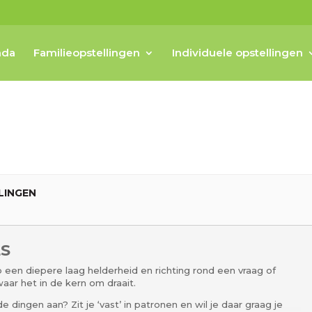
nda
Familieopstellingen
Individuele opstellingen
LINGEN
LS
op een diepere laag helderheid en richting rond een vraag of
aar het in de kern om draait.
dingen aan? Zit je ‘vast’ in patronen en wil je daar graag je