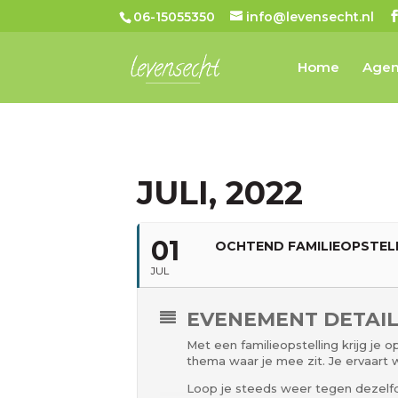
06-15055350
info@levensecht.nl
Home
Age
JULI, 2022
01
OCHTEND FAMILIEOPSTEL
JUL
EVENEMENT DETAI
Met een familieopstelling krijg je 
thema waar je mee zit. Je ervaart w
Loop je steeds weer tegen dezelfde 