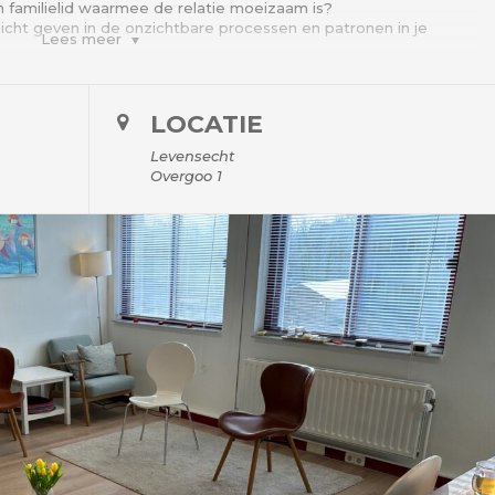
n familielid waarmee de relatie moeizaam is?
nzicht geven in de onzichtbare processen en patronen in je
Lees meer
evolle en effectieve methode om antwoord te krijgen op een
 je bezig houdt. Het kan een vraag zijn over (spanningen in) je
LOCATIE
eeld gaan over een patroon dat je wilt doorbreken of een thema
t.
Levensecht
nbewust) van grote invloed op jou. Met een opstelling krijg je
Overgoo 1
 in jouw familie. Dit gebeurt zonder oordeel, het een is niet
e met representanten. Als representant kun je gevraagd
 van bijv een familielid (van de vraagsteller) in te nemen. Het
 gaat ervaren die passen bij die persoon op die plek.
rvaring, je gaat meestal zelf ook met nieuwe inzichten naar
is in een kleine groep van maximaal zes deelnemers. Wees
 of om deel te nemen als representant. Er is ruimte voor 2
g doet en 25 euro als je deelneemt als representant.
m