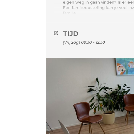
eigen weg in gaan vinden? Is er ee
Een familieopstelling kan je veel i
familie.
Een familieopstelling is een liefd
concrete vraag of op een thema dat
TIJD
familie, maar het kan ook bijvoorb
waar je steeds weer tegenaan loop
(Vrijdag) 09:30 - 12:30
Verstrikkingen in je familie zijn (o
inzicht in de dynamieken die spelen
beter dan het ander.
Bij een familieopstelling werken w
worden om in een opstelling de plek
bijzondere is dat je daarbij dingen
Representeren is een waardevolle e
huis.
Deze ochtend familieopstellingen 
welkom om een vraag in te brengen
opstellingen.
Kosten:
125 euro als je een eigen opstellin
Locatie: Overgoo 1 in Leidschenda