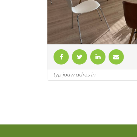
Prijzen zijn inclusief koffie, thee en
Voor en tijdens de workshop wordt
Aanmelden: leontien@levensecht.n
Meer informatie:
www.levensecht.nl