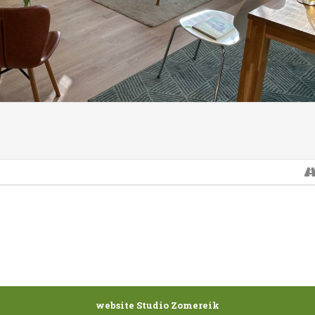
 btw.
 de ruimte goed geventileerd.
l
/familieopstellingen
website Studio Zomereik