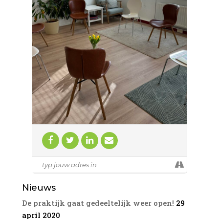
het ander.
Bij een familieopstelling werken we met
representanten. Als representant kun je
gevraagd worden om in een opstelling de
plek van bijv een familielid (van de
vraagsteller) in te nemen. Het bijzondere is
dat je daarbij dingen gaat ervaren die
passen bij die persoon op die plek.
Representeren is een waardevolle
ervaring, je gaat meestal zelf ook met
nieuwe inzichten naar huis.
Deze ochtend familieopstellingen is in een
kleine groep van maximaal zeven
deelnemers. Wees welkom om een vraag
in te brengen of om deel te nemen als
representant. Er is ruimte voor 2
opstellingen.
Kosten:
155 euro als je een eigen opstelling doet en
30 euro als je deelneemt als representant.
Nieuws
Locatie: Overgoo 1 in Leidschendam
Prijzen zijn inclusief koffie, thee en btw.
De praktijk gaat gedeeltelijk weer open!
29
Koop nu je ticket via deze link
april 2020