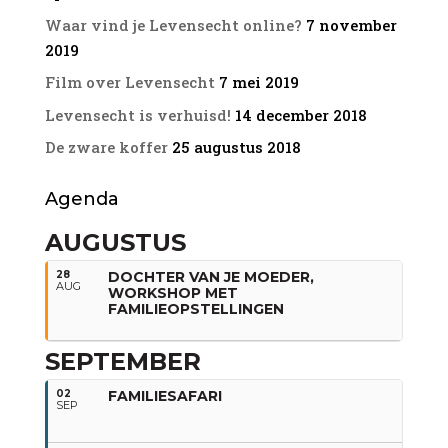
Meer informatie: mail me
Waar vind je Levensecht online?
7 november
via
leontien@levensecht.nl
of kijk
op
www.levensecht.nl/familieopstellingen
2019
Film over Levensecht
7 mei 2019
Levensecht is verhuisd!
14 december 2018
De zware koffer
25 augustus 2018
Agenda
AUGUSTUS
28
DOCHTER VAN JE MOEDER,
AUG
WORKSHOP MET
FAMILIEOPSTELLINGEN
SEPTEMBER
02
FAMILIESAFARI
SEP