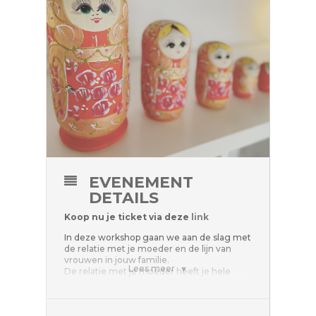
EVENEMENT
DETAILS
Koop nu je ticket via deze
link
In deze workshop gaan we aan de slag met
de relatie met je moeder en de lijn van
vrouwen in jouw familie.
Lees meer
De relatie met je moeder heeft je hele
leven veel invloed op je. Wat je bent
tegengekomen in de verbinding met je
moeder, is essentieel voor hoe je de