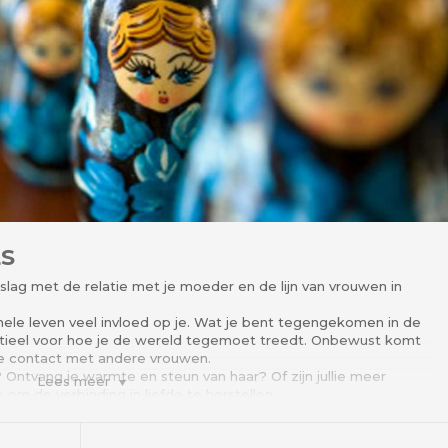
LS
lag met de relatie met je moeder en de lijn van vrouwen in
hele leven veel invloed op je. Wat je bent tegengekomen in de
ntieel voor hoe je de wereld tegemoet treedt. Onbewust komt
n je contact met andere vrouwen.
 Ontvang je warmte en steun van haar? Of zijn jullie meer
Lees meer
 om de verbinding in liefde te herstellen.
oefeningen. Daarnaast is er voor twee vrouwen gelegenheid
t thema te kijken. Als je jouw vraag in een opstelling inbrengt
ewust een rol speelt in jouw relatie met je moeder.