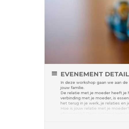
EVENEMENT DETAI
In deze workshop gaan we aan de s
jouw familie.
De relatie met je moeder heeft je 
verbinding met je moeder, is esse
het terug in je werk, je relaties e
Hoe is jouw relatie met je moeder?
afstandelijk? Deze ochtend helpt je
Alle deelnemers doen mee met de 
om met een eigen opstelling naar he
dan onderzoeken we samen wat onb