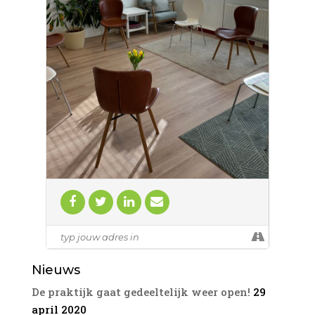
Bij een familieopstelling werken we met
representanten. Als representant kun je
gevraagd worden om in een opstelling de
plek van bijv een familielid (van de
vraagsteller) in te nemen. Het bijzondere is
dat je daarbij dingen gaat ervaren die
passen bij die persoon op die plek.
Representeren is een waardevolle
ervaring, je gaat meestal zelf ook met
nieuwe inzichten naar huis.
Deze avond familieopstellingen is in een
kleine groep van maximaal zeven
deelnemers. Wees welkom om een vraag
in te brengen of om deel te nemen als
representant. Er is ruimte voor 2
opstellingen.
Kosten:
135 euro als je een eigen opstelling doet en
25 euro als je deelneemt als representant.
Locatie: Overgoo 1 in Leidschendam
Prijzen zijn inclusief koffie, thee en btw.
Nieuws
Aanmelden: leontien@levensecht.nl
De praktijk gaat gedeeltelijk weer open!
29
Meer informatie:
www.levensecht.nl/familieopstellingen
april 2020