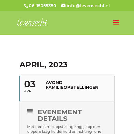
06-15055350
info@levensecht.nl
APRIL, 2023
03
AVOND
FAMILIEOPSTELLINGEN
APR
EVENEMENT
DETAILS
Met een familieopstelling krijg je op een
diepere laag helderheid en richting rond