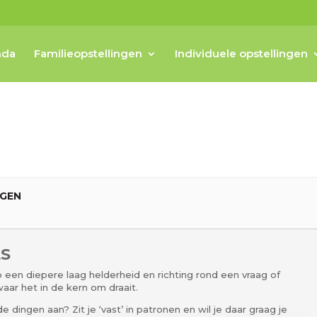
nda
Familieopstellingen
Individuele opstellingen
NGEN
LS
op een diepere laag helderheid en richting rond een vraag of
aar het in de kern om draait.
dingen aan? Zit je ‘vast’ in patronen en wil je daar graag je