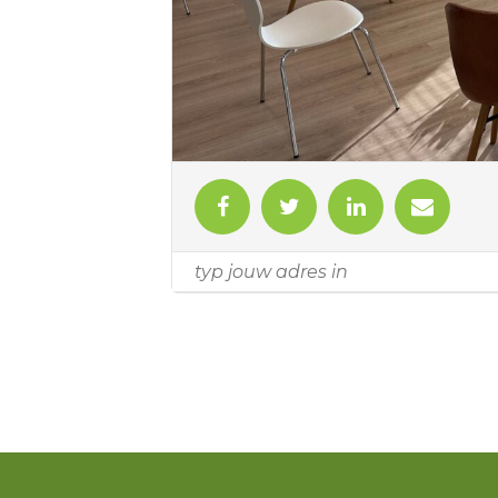
Levensecht: Overgoo 1 in Leidsch
Prijzen zijn inclusief koffie, thee en
Aanmelden: info@levensecht.nl
Meer informatie:
www.levensecht.nl