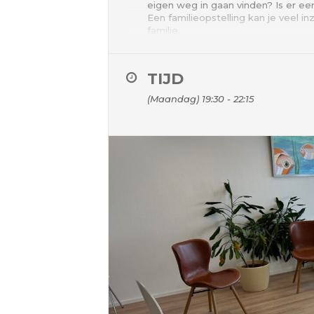
eigen weg in gaan vinden? Is er ee
Een familieopstelling kan je veel i
familie.
Een familieopstelling is een liefd
concrete vraag of op een thema dat
TIJD
familie, maar het kan ook bijvoorb
waar je steeds weer tegenaan loop
(Maandag) 19:30 - 22:15
Verstrikkingen in je familie zijn (o
inzicht in de dynamieken die spelen
beter dan het ander.
Bij een familieopstelling werken w
worden om in een opstelling de plek
bijzondere is dat je daarbij dingen
Representeren is een waardevolle e
huis.
Deze avond familieopstellingen is
een vraag in te brengen of om dee
Er is ruimte voor 2 vragen.
Kosten:
75 euro als je een vraag inbrengt e
Locatie: