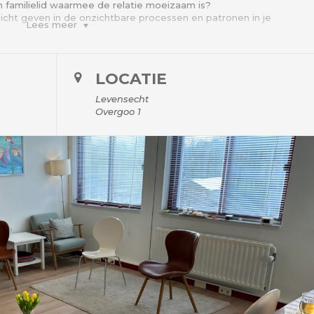
n familielid waarmee de relatie moeizaam is?
nzicht geven in de onzichtbare processen en patronen in je
Lees meer
evolle en effectieve methode om antwoord te krijgen op een
 je bezig houdt. Het kan een vraag zijn over (spanningen in) je
LOCATIE
eeld gaan over een patroon dat je wilt doorbreken of een thema
t.
Levensecht
nbewust) van grote invloed op jou. Met een opstelling krijg je
Overgoo 1
 in jouw familie. Dit gebeurt zonder oordeel, het een is niet
e met representanten. Als representant kun je gevraagd
 van bijv een familielid (van de vraagsteller) in te nemen. Het
 gaat ervaren die passen bij die persoon op die plek.
rvaring, je gaat meestal zelf ook met nieuwe inzichten naar
 in een kleine groep van maximaal 8 personen. Wees welkom om
l te nemen als representant.
n 20 euro als je deelneemt als representant.