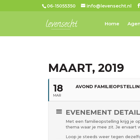
06-15055350
info@levensecht.nl
Home
Age
MAART, 2019
18
AVOND FAMILIEOPSTELLI
MAR
EVENEMENT DETAI
Met een familieopstelling krijg je 
thema waar je mee zit. Je ervaart w
Loop je steeds weer tegen dezelfde 