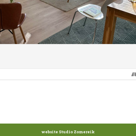
endam
 btw.
/familieopstellingen
website Studio Zomereik