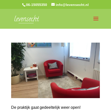
06-15055350
info@levensecht.nl
De praktijk gaat gedeeltelijk weer open!